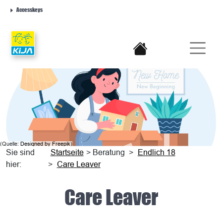
Accesskeys
(Quelle:
Designed by Freepik
)
Sie sind
Startseite
> Beratung
>
Endlich 18
hier:
>
Care Leaver
Care Leaver