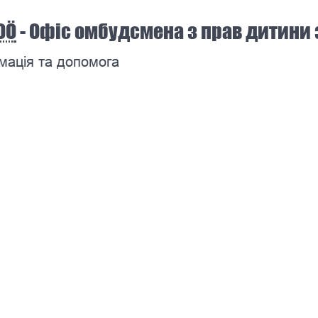
OÖ
- Офіс омбудсмена з прав дитини 
мація та допомога