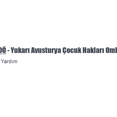
OÖ
- Yukarı Avusturya Çocuk Hakları O
& Yardım