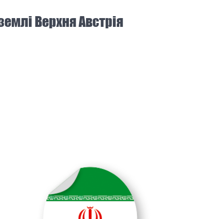
землі Верхня Австрія