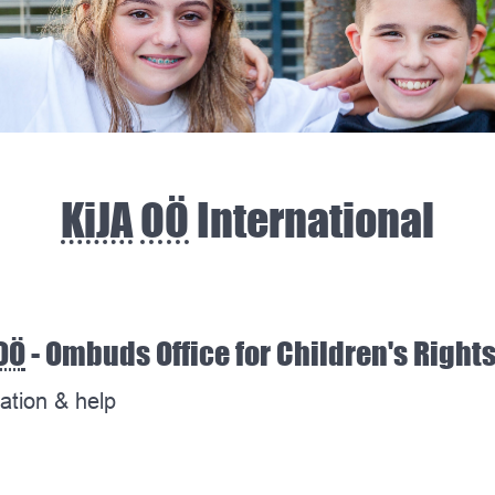
KiJA
OÖ
International
OÖ
- Ombuds Office for Children's Rights
ation & help