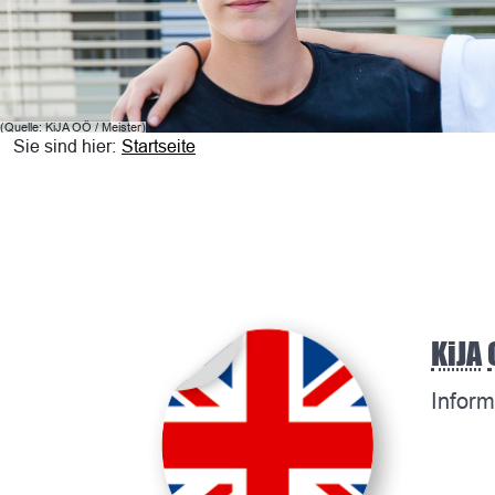
(Quelle:
KiJA
OÖ
/ Meister)
Sie sind hier:
Startseite
KiJA
Inform