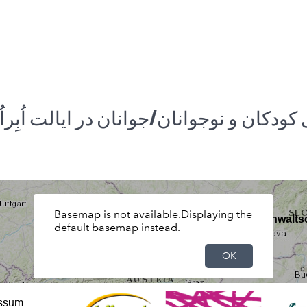
دکان و نوجوانان/جوانان در ایالت اُبِراُ
ssum