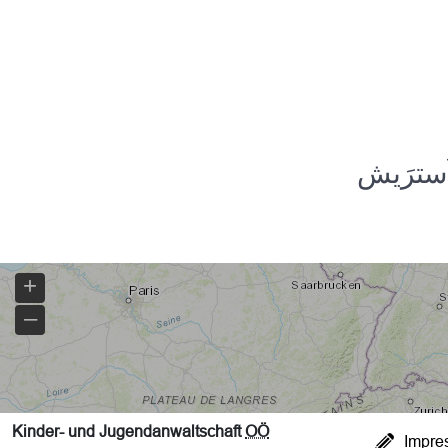
- سترَیش
Kinder- und Jugendanwaltschaft
OÖ
Impre