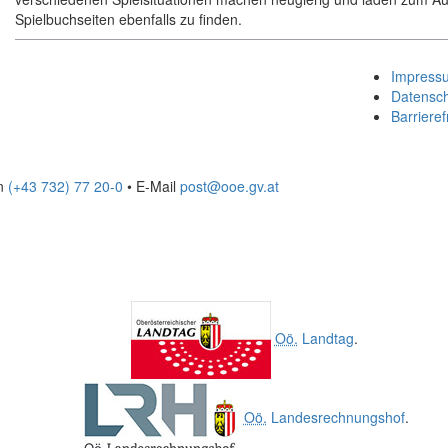
Spielbuchseiten ebenfalls zu finden.
Impress
Datensc
Barrieref
on
(+43 732) 77 20-0
• E-Mail
post@ooe.gv.at
Oö.
Landtag
.
Oö.
Landesrechnungshof
.