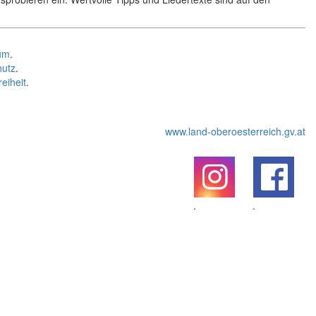
um
.
hutz
.
reiheit
.
www.land-oberoesterreich.gv.at
.
.