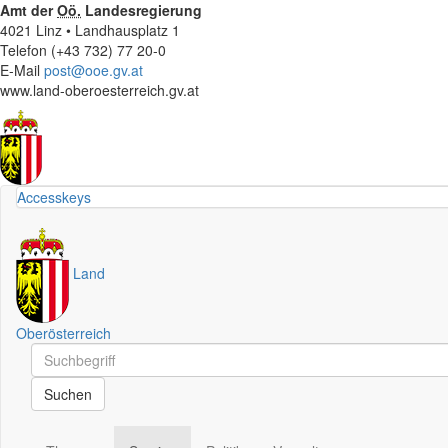
Amt der
Oö.
Landesregierung
4021 Linz • Landhausplatz 1
Telefon (+43 732) 77 20-0
E-Mail
post@ooe.gv.at
www.land-oberoesterreich.gv.at
Accesskeys
Land
Oberösterreich
Schnellsuche
Schnellsuche
Suchen