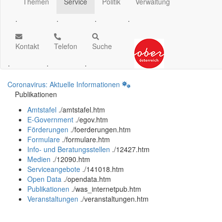
Themen
Service
Politik
Verwaltung
.
.
.
.
Kontakt
Telefon
Suche
.
.
.
Coronavirus: Aktuelle Informationen
Publikationen
Amtstafel
.
/amtstafel.htm
E-Government
.
/egov.htm
Förderungen
.
/foerderungen.htm
Formulare
.
/formulare.htm
Info- und Beratungsstellen
.
/12427.htm
Medien
.
/12090.htm
Serviceangebote
.
/141018.htm
Open Data
.
/opendata.htm
Publikationen
.
/was_internetpub.htm
Veranstaltungen
.
/veranstaltungen.htm