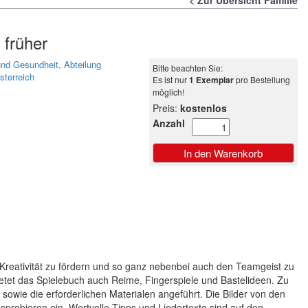
Zur Übersicht Familie
 früher
und Gesundheit, Abteilung
Bitte beachten Sie:
sterreich
Es ist nur
1 Exemplar
pro Bestellung
möglich!
Preis:
kostenlos
Anzahl
e Kreativität zu fördern und so ganz nebenbei auch den Teamgeist zu
ietet das Spielebuch auch Reime, Fingerspiele und Bastelideen. Zu
 sowie die erforderlichen Materialen angeführt. Die Bilder von den
probieren ein. Wertvolle Tipps und Liedertexte sind auf den