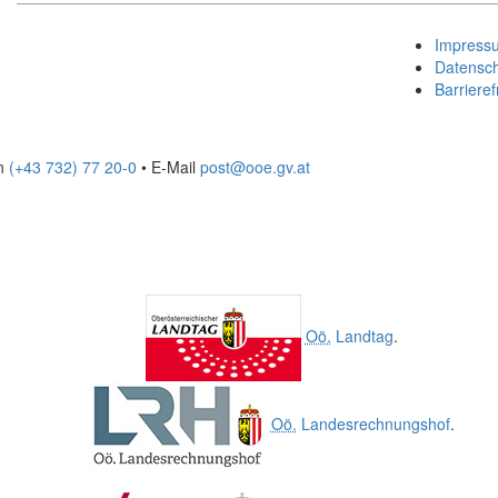
Impress
Datensc
Barrieref
on
(+43 732) 77 20-0
• E-Mail
post@ooe.gv.at
Oö.
Landtag
.
Oö.
Landesrechnungshof
.