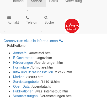
Themen
Service
Politik
Verwaltung
.
.
.
.
Kontakt
Telefon
Suche
.
.
.
Coronavirus: Aktuelle Informationen
Publikationen
Amtstafel
.
/amtstafel.htm
E-Government
.
/egov.htm
Förderungen
.
/foerderungen.htm
Formulare
.
/formulare.htm
Info- und Beratungsstellen
.
/12427.htm
Medien
.
/12090.htm
Serviceangebote
.
/141018.htm
Open Data
.
/opendata.htm
Publikationen
.
/was_internetpub.htm
Veranstaltungen
.
/veranstaltungen.htm