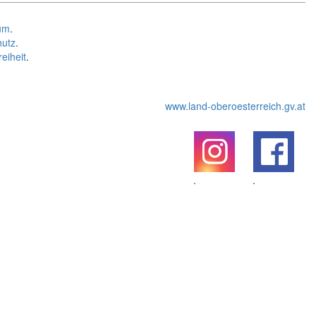
um
.
hutz
.
reiheit
.
www.land-oberoesterreich.gv.at
.
.