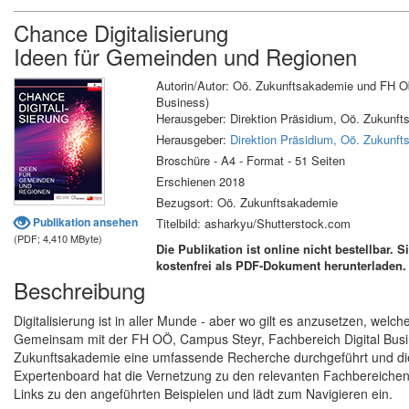
Chance Digitalisierung
Ideen für Gemeinden und Regionen
Autorin/Autor: Oö. Zukunftsakademie und FH Ob
Business)
Herausgeber: Direktion Präsidium, Oö. Zukun
Herausgeber:
Direktion Präsidium, Oö. Zukunf
Broschüre - A4 - Format - 51 Seiten
Erschienen 2018
Bezugsort: Oö. Zukunftsakademie
Publikation ansehen
Titelbild: asharkyu/Shutterstock.com
(PDF; 4,410 MByte)
Die Publikation ist online nicht bestellbar. 
kostenfrei als PDF-Dokument herunterladen.
Beschreibung
Digitalisierung ist in aller Munde - aber wo gilt es anzusetzen, we
Gemeinsam mit der FH OÖ, Campus Steyr, Fachbereich Digital Bu
Zukunftsakademie eine umfassende Recherche durchgeführt und die E
Expertenboard hat die Vernetzung zu den relevanten Fachbereichen u
Links zu den angeführten Beispielen und lädt zum Navigieren ein.