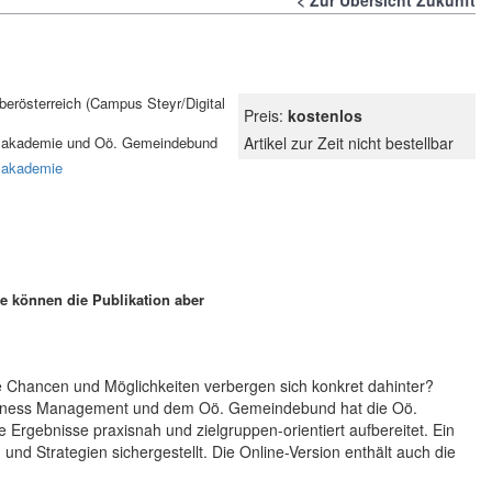
Zur Übersicht Zukunft
erösterreich (Campus Steyr/Digital
Preis:
kostenlos
ftsakademie und Oö. Gemeindebund
Artikel zur Zeit nicht bestellbar
tsakademie
Sie können die Publikation aber
lche Chancen und Möglichkeiten verbergen sich konkret dahinter?
siness Management und dem Oö. Gemeindebund hat die Oö.
rgebnisse praxisnah und zielgruppen-orientiert aufbereitet. Ein
nd Strategien sichergestellt. Die Online-Version enthält auch die