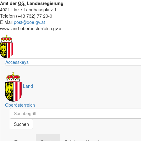
Amt der
Oö.
Landesregierung
4021 Linz • Landhausplatz 1
Telefon (+43 732) 77 20-0
E-Mail
post@ooe.gv.at
www.land-oberoesterreich.gv.at
Accesskeys
Land
Oberösterreich
Schnellsuche
Schnellsuche
Suchen