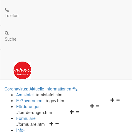
.
Telefon
.
Suche
.
Coronavirus: Aktuelle Informationen
Amtstafel
.
/amtstafel.htm
Navigation
E-Government
.
/egov.htm
Navigationsmenü
öffnen
Förderungen
Navigationsmenü
öffnen
und
.
/foerderungen.htm
öffnen
und
schließen
Formulare
Navigationsmenü
und
schließen
.
/formulare.htm
öffnen
schließen
Info-