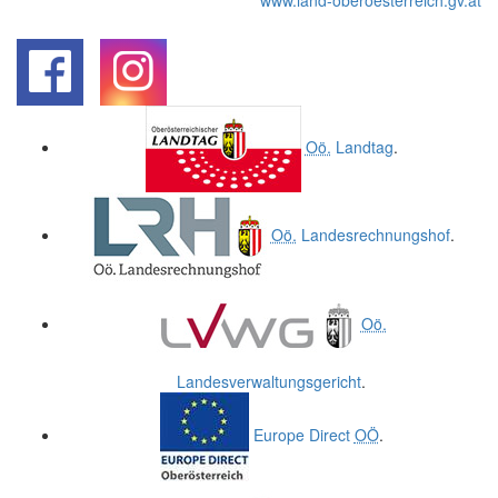
www.land-oberoesterreich.gv.at
.
.
Oö.
Landtag
.
Oö.
Landesrechnungshof
.
Oö.
Landesverwaltungsgericht
.
Europe Direct
OÖ
.