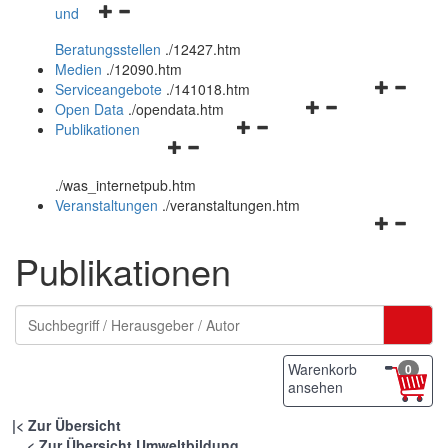
Navigationsmenü
und
und
öffnen
schließen
Beratungsstellen
.
/12427.htm
und
Medien
.
/12090.htm
schließen
Navigation
Serviceangebote
.
/141018.htm
Navigationsmenü
öffnen
Open Data
.
/opendata.htm
Navigationsmenü
öffnen
und
Publikationen
Navigationsmenü
öffnen
und
schließen
öffnen
und
schließen
.
/was_internetpub.htm
und
schließen
Veranstaltungen
.
/veranstaltungen.htm
schließen
Navigation
öffnen
Publikationen
und
schließen
Warenkorb
0
ansehen
|
Zur Übersicht
Zur Übersicht Umweltbildung