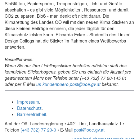
Stoßlüften, Papiersparen, Treppensteigen, Licht und Geräte
abschalten - es gibt viele Möglichkeiten, Ressourcen und damit
CO2 zu sparen. Bloß - man denkt oft nicht daran. Die
Klimarettung des Landes OÖ will mit den neuen Klima-Stickern an
diese kleinen Beiträge erinnern, die jeder täglich für den
Klimaschutz leisten kann. Riccarda Ecker - Studentin des Linzer
Design Collegs hat die Sticker im Rahmen eines Wettbewerbs
entworfen.
Bestellhinweis:
Wenn Sie nur Ihre Lieblingssticker bestellen möchten statt des
kompletten Stickerbogens, geben Sie uns einfach die Anzahl pro
gewünschtem Motiv per Telefon unter (+43 732) 77 20-145 01
oder per E-Mail
us-kundenbuero.post@ooe.gv.at
bekannt.
Impressum
.
Datenschutz
.
Barrierefreiheit
.
Amt der Oö. Landesregierung • 4021 Linz, Landhausplatz 1
•
Telefon
(+43 732) 77 20-0
• E-Mail
post@ooe.gv.at