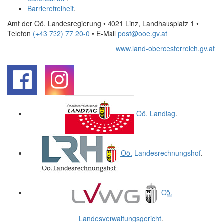
Barrierefreiheit
.
Amt der Oö. Landesregierung • 4021 Linz, Landhausplatz 1
•
Telefon
(+43 732) 77 20-0
• E-Mail
post@ooe.gv.at
www.land-oberoesterreich.gv.at
.
.
Oö.
Landtag
.
Oö.
Landesrechnungshof
.
Oö.
Landesverwaltungsgericht
.