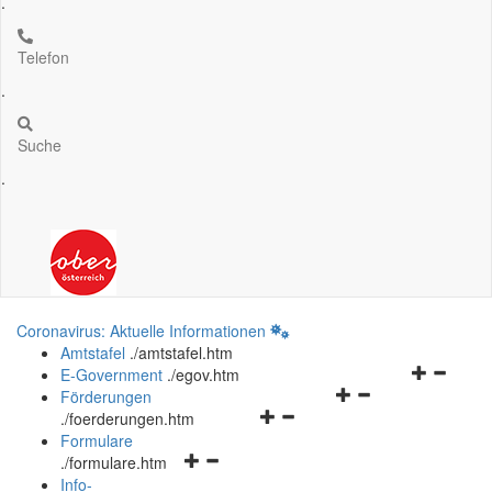
.
Telefon
.
Suche
.
Coronavirus: Aktuelle Informationen
Amtstafel
.
/amtstafel.htm
Navigation
E-Government
.
/egov.htm
Navigationsmenü
öffnen
Förderungen
Navigationsmenü
öffnen
und
.
/foerderungen.htm
öffnen
und
schließen
Formulare
Navigationsmenü
und
schließen
.
/formulare.htm
öffnen
schließen
Info-