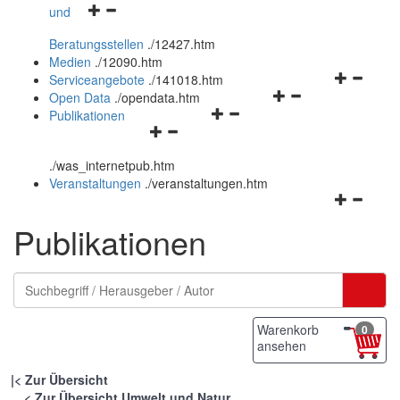
Navigationsmenü
und
und
öffnen
schließen
Beratungsstellen
.
/12427.htm
und
Medien
.
/12090.htm
schließen
Navigation
Serviceangebote
.
/141018.htm
Navigationsmenü
öffnen
Open Data
.
/opendata.htm
Navigationsmenü
öffnen
und
Publikationen
Navigationsmenü
öffnen
und
schließen
öffnen
und
schließen
.
/was_internetpub.htm
und
schließen
Veranstaltungen
.
/veranstaltungen.htm
schließen
Navigation
öffnen
Publikationen
und
schließen
Warenkorb
0
ansehen
|
Zur Übersicht
Zur Übersicht Umwelt und Natur