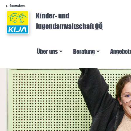
Accesskeys
Kinder- und
Jugendanwaltschaft
OÖ
Über uns
Beratung
Angebot