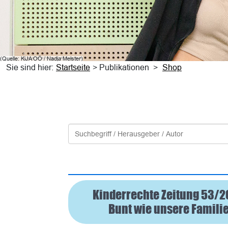
(Quelle:
KiJA
OÖ
/ Nadja Meister)
Sie sind hier:
Startseite
> Publikationen
>
Shop
Kinderrechte Zeitung 53/
Bunt wie unsere Famili